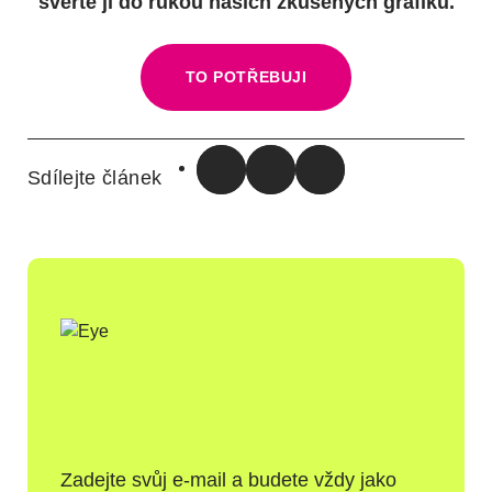
svěřte ji do rukou našich zkušených grafiků.
TO POTŘEBUJI
Sdílejte článek
SDÍLET NA FACEBOOK
SDÍLET NA X
POSLAT EMAILEM
Zadejte svůj e-mail a budete vždy jako