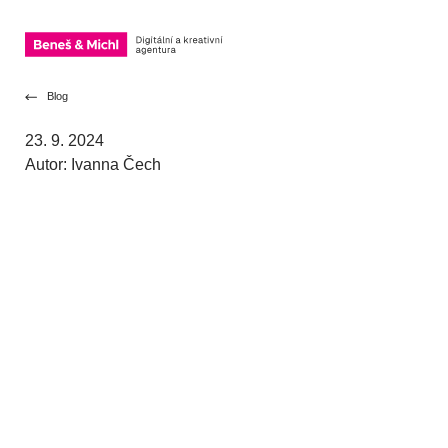
OTEVŘÍT NAVIGACI
Přeskočit na obsah
Blog
23. 9. 2024
Autor: Ivanna Čech