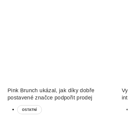
Pink Brunch ukázal, jak díky dobře
Vytvo
postavené značce podpořit prodej
inter
OSTATNÍ