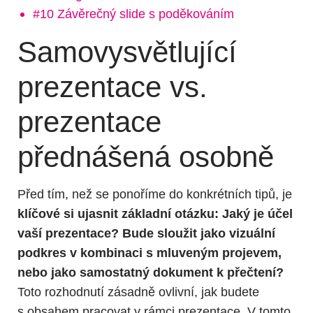
#10 Závěrečný slide s poděkováním
Samovysvětlující
prezentace vs.
prezentace
přednášená osobně
Před tím, než se ponoříme do konkrétních tipů, je
klíčové si ujasnit základní otázku:
Jaký je účel
vaší prezentace? Bude sloužit jako vizuální
podkres v kombinaci s mluveným projevem,
nebo jako samostatný dokument k přečtení?
Toto rozhodnutí zásadně ovlivní, jak budete
s obsahem pracovat v rámci prezentace. V tomto