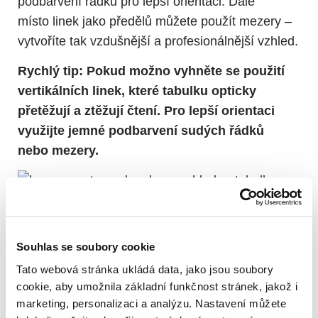
podbarvení řádků pro lepší orientaci. Dále
místo linek jako předělů můžete použít mezery –
vytvoříte tak vzdušnější a profesionálnější vzhled.
Rychlý tip: Pokud možno vyhněte se použití
vertikálních linek, které tabulku opticky
přetěžují a ztěžují čtení. Pro lepší orientaci
využijte jemné podbarvení sudých řádků
nebo mezery.
#8 Co věta, to odstavec
Souhlas se soubory cookie
Zatímco rozdělení textu do menších celků je
Tato webová stránka ukládá data, jako jsou soubory
důležité, přílišné rozdrobení může být stejně
cookie, aby umožnila základní funkčnost stránek, jakož i
marketing, personalizaci a analýzu. Nastavení můžete
škodlivé jako dlouhé bloky textu. Extrémně krátké