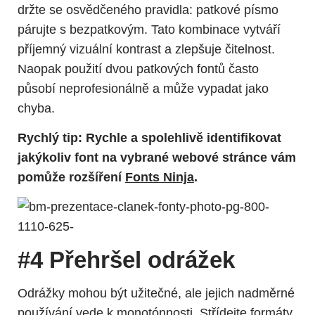
držte se osvědčeného pravidla: patkové písmo
párujte s bezpatkovým. Tato kombinace vytváří
příjemný vizuální kontrast a zlepšuje čitelnost.
Naopak použití dvou patkových fontů často
působí neprofesionálně a může vypadat jako
chyba.
Rychlý tip: Rychle a spolehlivě identifikovat
jakýkoliv font na vybrané webové stránce vám
pomůže rozšíření
Fonts Ninja
.
#4 Přehršel odrážek
Odrážky mohou být užitečné, ale jejich nadměrné
používání vede k monotónnosti. Střídejte formáty.