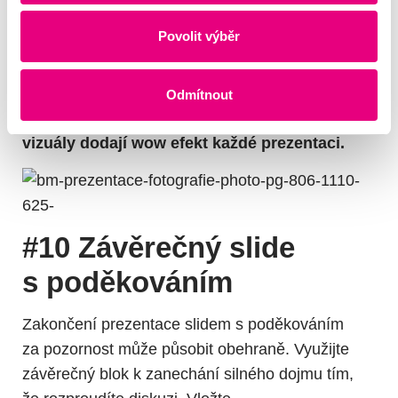
ilustrací, které nepůsobí fotobankovým dojmem.
Až najdete perfektní vizuály, nebojte se je
Povolit výběr
roztáhnout až po okraj slidu.
Rychlý tip: Pokud často hledáte neotřelé
Odmítnout
fotografie, sáhněte po
Kaboompics
. Tyto
vizuály dodají wow efekt každé prezentaci.
#10 Závěrečný slide
s poděkováním
Zakončení prezentace slidem s poděkováním
za pozornost může působit obehraně. Využijte
závěrečný blok k zanechání silného dojmu tím,