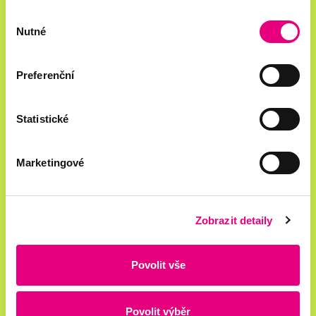
Výběr
Nutné
souhlasu
Preferenční
Statistické
Jsem tu pro vás
Marketingové
Welcome manager
hello@b-m.cz
+420 731 820 036
Zobrazit detaily
Povolit vše
Zajímá mě
NOVÝ PROJEKT
KARIÉRA
SUPPORT
Povolit výběr