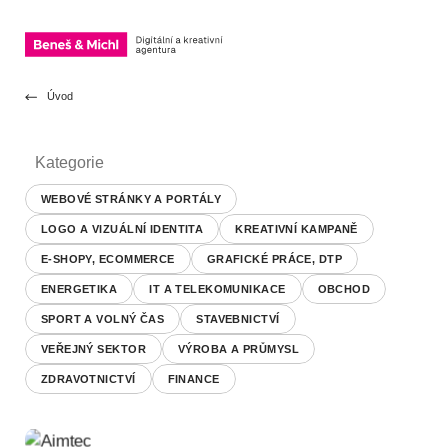
OTEVŘÍT NAVIGACI
Přeskočit na obsah
Úvod
Kategorie
WEBOVÉ STRÁNKY A PORTÁLY
LOGO A VIZUÁLNÍ IDENTITA
KREATIVNÍ KAMPANĚ
E-SHOPY, ECOMMERCE
GRAFICKÉ PRÁCE, DTP
ENERGETIKA
IT A TELEKOMUNIKACE
OBCHOD
SPORT A VOLNÝ ČAS
STAVEBNICTVÍ
VEŘEJNÝ SEKTOR
VÝROBA A PRŮMYSL
ZDRAVOTNICTVÍ
FINANCE