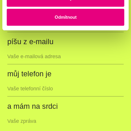
Jmenuji se
Odmítnout
píšu z e-mailu
můj telefon je
a mám na srdci