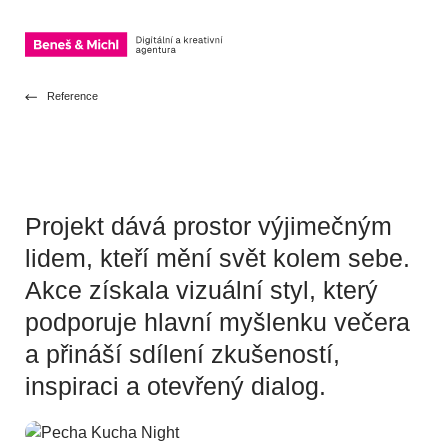
OTEVŘÍT NAVIGACI
Přeskočit na obsah
Reference
Projekt dává prostor výjimečným
lidem, kteří mění svět kolem sebe.
Akce získala vizuální styl, který
podporuje hlavní myšlenku večera
a přináší sdílení zkušeností,
inspiraci a otevřený dialog.